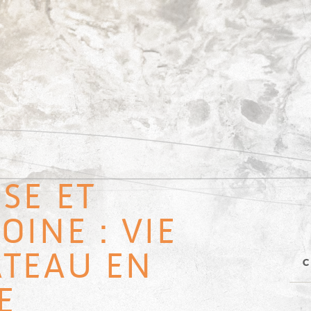
SE ET
OINE : VIE
ÂTEAU EN
-
E