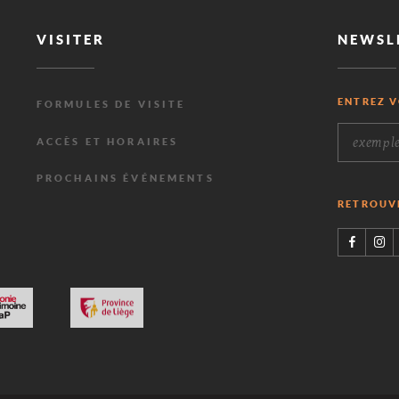
NT
VISITER
NEWSL
ENTREZ V
FORMULES DE VISITE
R
ACCÈS ET HORAIRES
PROCHAINS ÉVÉNEMENTS
RETROUVE
Visiter
le
site
de