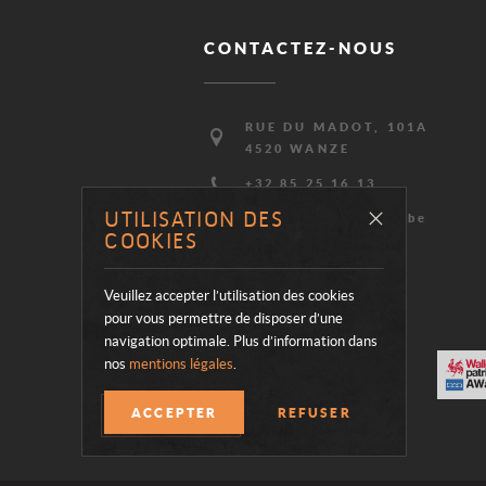
POURRAIE
CONTACTEZ-NOUS
VOUS
Adresse
RUE DU MADOT, 101A
INTÉRESSE
4520 WANZE
Téléphone
+32 85 25 16 13
E-
UTILISATION DES
info@chateaumoha.be
mail
COOKIES
NOS PARTENAIRES
Veuillez accepter l’utilisation des cookies
pour vous permettre de disposer d’une
navigation optimale. Plus d’information dans
nos
mentions légales
.
Visiter
Visiter
Visiter
le
le
le
ACCEPTER
REFUSER
site
site
site
de
de
de