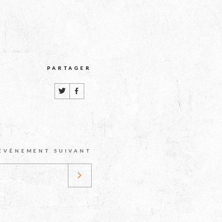
CET
PARTAGER
ÉVÉNÈNEMENT
SUR
LES
MÉDIAS
SOCIAUX
ÉVÉNEMENT SUIVANT
Festivités:
Fête
des
Fous