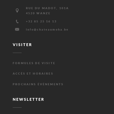
Adresse
RUE DU MADOT, 101A
4520 WANZE
Téléphone
+32 85 25 16 13
E-
info@chateaumoha.be
mail
VISITER
FORMULES DE VISITE
ACCÈS ET HORAIRES
PROCHAINS ÉVÉNEMENTS
NEWSLETTER