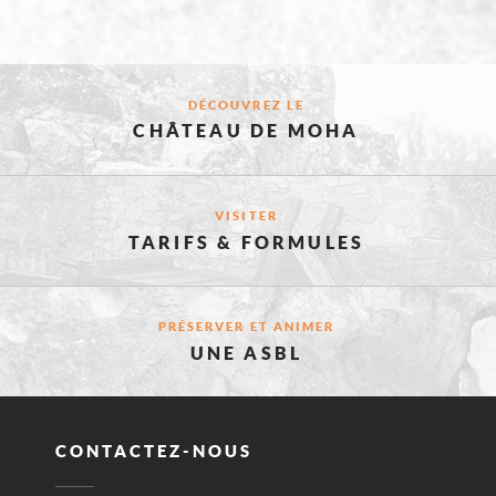
CES
DÉCOUVREZ LE
CHÂTEAU DE MOHA
PAGES
VISITER
TARIFS & FORMULES
POURRAIE
PRÉSERVER ET ANIMER
VOUS
UNE ASBL
INTÉRESSE
CONTACTEZ-NOUS