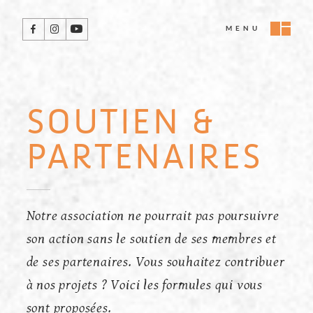
Passer
directement
Retrouvez-
MENU
au
nous
contenu
sur
ces
réseaux
sociaux
SOUTIEN &
-
PARTENAIRES
CH
Notre association ne pourrait pas poursuivre
FÉ
son action sans le soutien de ses membres et
DE
de ses partenaires. Vous souhaitez contribuer
à nos projets ? Voici les formules qui vous
M
sont proposées.